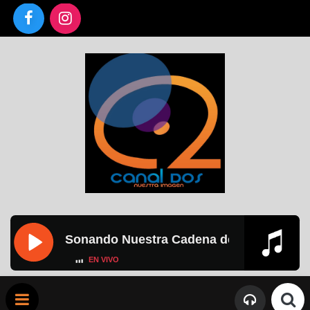
Sonando Nuestra Cadena de Radios
//
Sona
EN VIVO