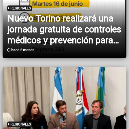
REGIONALES
Nuevo Torino realizará una
jornada gratuita de controles
médicos y prevención para
la comunidad
hace 2 meses
REGIONALES