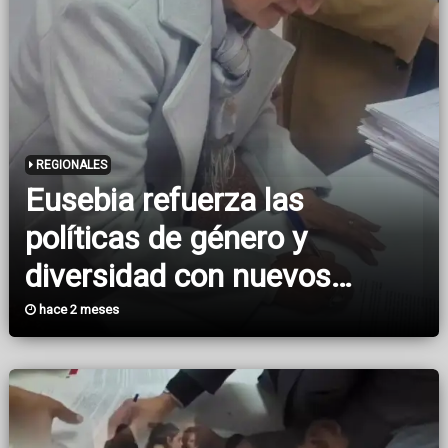
REGIONALES
Eusebia refuerza las
políticas de género y
diversidad con nuevos
convenios provinciales
hace 2 meses