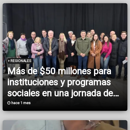
principales accesos
REGIONALES
Más de $50 millones para
instituciones y programas
sociales en una jornada de
gestión realizada en Ceres
hace 1 mes