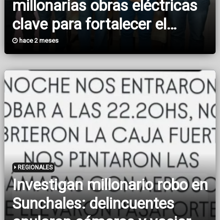
millonarias obras eléctricas
clave para fortalecer el
servicio en la región
hace 2 meses
REGIONALES
Investigan millonario robo en
Sunchales: delincuentes