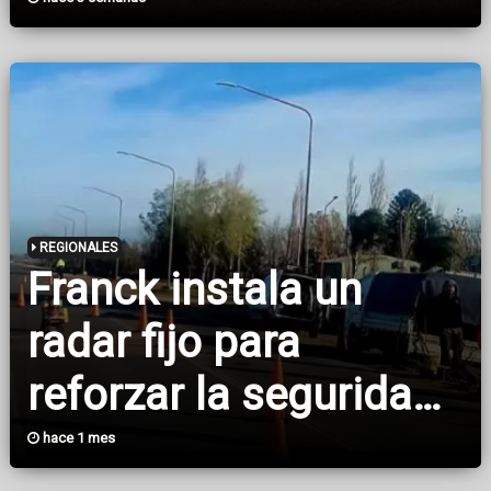
bicampeonato de la
Copa Departamento
San Cristóbal
REGIONALES
Franck instala un
radar fijo para
reforzar la seguridad
vial en uno de sus
hace 1 mes