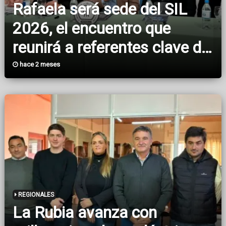
Rafaela será sede del SIL
2026, el encuentro que
reunirá a referentes clave de
la lechería nacional e
hace 2 meses
internacional
REGIONALES
La Rubia avanza con